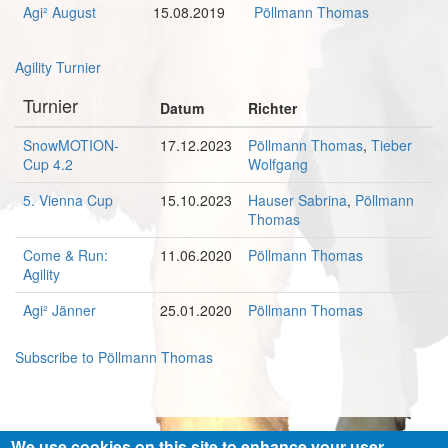
Agi² August
15.08.2019
Pöllmann Thomas
Agility Turnier
Turnier
Datum
Richter
SnowMOTION-
17.12.2023
Pöllmann Thomas
,
Tieber
Cup 4.2
Wolfgang
5. Vienna Cup
15.10.2023
Hauser Sabrina
,
Pöllmann
Thomas
Come & Run:
11.06.2020
Pöllmann Thomas
Agility
Agi² Jänner
25.01.2020
Pöllmann Thomas
Subscribe to Pöllmann Thomas
We use cookies on this site to enhance your user