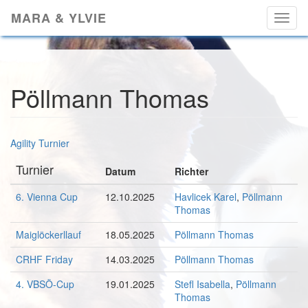
Skip
MARA & YLVIE
Toggl
to
naviga
main
content
Pöllmann Thomas
Agility Turnier
Turnier
Datum
Richter
6. Vienna Cup
12.10.2025
Havlicek Karel
,
Pöllmann
Thomas
Maiglöckerllauf
18.05.2025
Pöllmann Thomas
CRHF Friday
14.03.2025
Pöllmann Thomas
4. VBSÖ-Cup
19.01.2025
Stefl Isabella
,
Pöllmann
Thomas