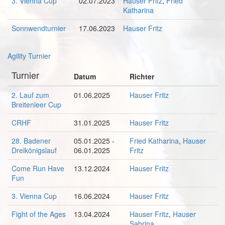
3. Vienna Cup
02.07.2023
Hauser Fritz
,
Fried
Katharina
Sonnwendturnier
17.06.2023
Hauser Fritz
Agility Turnier
Turnier
Datum
Richter
2. Lauf zum
01.06.2025
Hauser Fritz
Breitenleer Cup
CRHF
31.01.2025
Hauser Fritz
28. Badener
05.01.2025 -
Fried Katharina
,
Hauser
Dreikönigslauf
06.01.2025
Fritz
Come Run Have
13.12.2024
Hauser Fritz
Fun
3. Vienna Cup
16.06.2024
Hauser Fritz
Fight of the Ages
13.04.2024
Hauser Fritz
,
Hauser
Sabrina