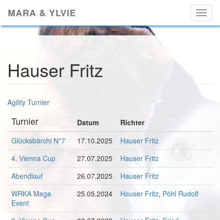
Skip
MARA & YLVIE
Toggl
to
naviga
main
content
Hauser Fritz
Agility Turnier
Turnier
Datum
Richter
Glücksbärchi N°7
17.10.2025
Hauser Fritz
4. Vienna Cup
27.07.2025
Hauser Fritz
Abendlauf
26.07.2025
Hauser Fritz
WRKA Mega
25.05.2024
Hauser Fritz
,
Pöhl Rudolf
Event