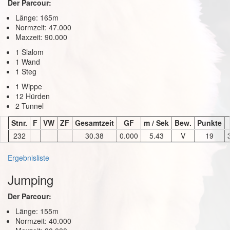
Der Parcour:
Länge: 165m
Normzeit: 47.000
Maxzeit: 90.000
1 Slalom
1 Wand
1 Steg
1 Wippe
12 Hürden
2 Tunnel
Stnr.
F
VW
ZF
Gesamtzeit
GF
m / Sek
Bew.
Punkte
232
30.38
0.000
5.43
V
19
Ergebnisliste
Jumping
Der Parcour:
Länge: 155m
Normzeit: 40.000