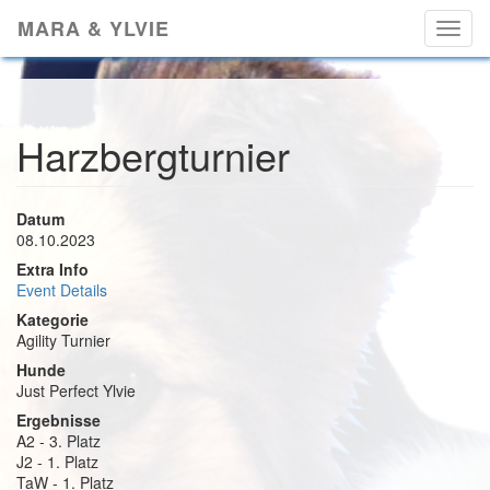
Skip
MARA & YLVIE
Toggl
to
naviga
main
content
Harzbergturnier
Datum
08.10.2023
Extra Info
Event Details
Kategorie
Agility Turnier
Hunde
Just Perfect Ylvie
Ergebnisse
A2 - 3. Platz
J2 - 1. Platz
TaW - 1. Platz