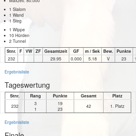
Maxzeit: 80.000
1 Slalom
1 Wand
1 Steg
1 Wippe
10 Hürden
2 Tunnel
Stnr.
F
VW
ZF
Gesamtzeit
GF
m / Sek
Bew.
Punkte
232
29.95
0.000
5.18
V
23
Ergebnisliste
Tageswertung
Stnr.
Rang
Punkte
Gesamt
Platz
3
19
232
42
1. Platz
1
23
Ergebnisliste
Finale