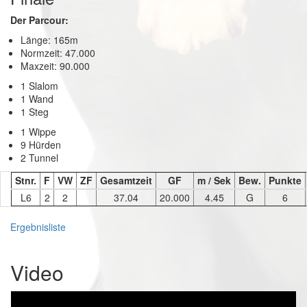
Der Parcour:
Länge: 165m
Normzeit: 47.000
Maxzeit: 90.000
1 Slalom
1 Wand
1 Steg
1 Wippe
9 Hürden
2 Tunnel
Stnr.
F
VW
ZF
Gesamtzeit
GF
m / Sek
Bew.
Punkte
L6
2
2
37.04
20.000
4.45
G
6
Ergebnisliste
Video