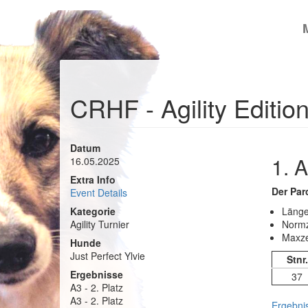
Skip
to
main
content
CRHF - Agility Editio
Datum
1. 
16.05.2025
Extra Info
Der Par
Event Details
Kategorie
Länge
Agility Turnier
Normz
Maxze
Hunde
Just Perfect Ylvie
Stnr.
Ergebnisse
37
A3 - 2. Platz
A3 - 2. Platz
Ergebnis