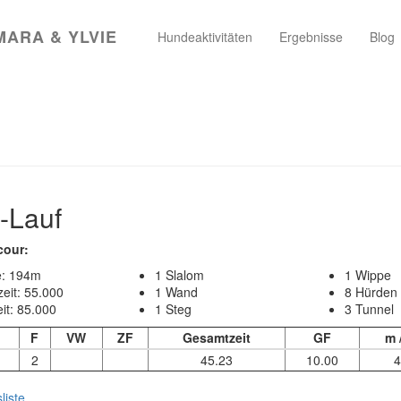
Main
MARA & YLVIE
Hundeaktivitäten
Ergebnisse
Blog
navigation
n
A-Lauf
cour:
: 194m
1 Slalom
1 Wippe
eit: 55.000
1 Wand
8 Hürden
it: 85.000
1 Steg
3 Tunnel
F
VW
ZF
Gesamtzeit
GF
m 
2
45.23
10.00
4
liste