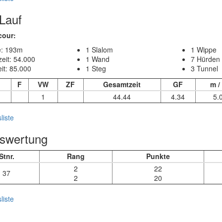
-Lauf
cour:
: 193m
1 Slalom
1 Wippe
eit: 54.000
1 Wand
7 Hürden
it: 85.000
1 Steg
3 Tunnel
F
VW
ZF
Gesamtzeit
GF
m /
1
44.44
4.34
5.
liste
swertung
Stnr.
Rang
Punkte
2
22
37
2
20
liste