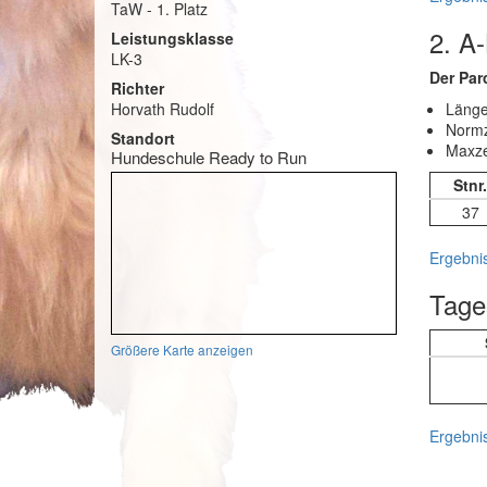
TaW - 1. Platz
2. A
Leistungsklasse
LK-3
Der Par
Richter
Horvath Rudolf
Länge
Normz
Standort
Maxze
Hundeschule Ready to Run
Stnr.
37
Ergebnis
Tage
Größere Karte anzeigen
Ergebnis